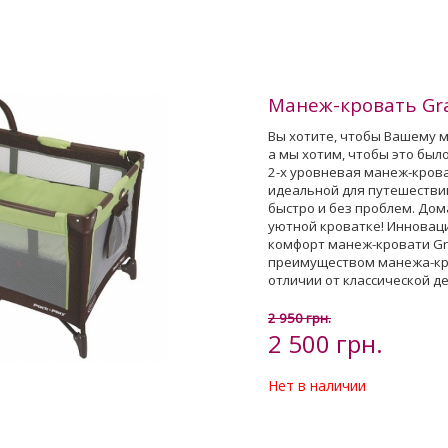
Манеж-кровать Grac
Вы хотите, чтобы Вашему м
а мы хотим, чтобы это был
2-х уровневая манеж-крова
идеальной для путешествий
быстро и без проблем. Дом
уютной кроватке! Инноваци
комфорт манеж-кровати Gra
преимуществом манежа-кро
отличии от классической д
2 950 грн.
2 500 грн.
Нет в наличии