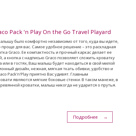
o Pack 'n Play On the Go Travel Playard
алышу было комфортно независимо от того, куда вы идете,
о проще для вас. Самое удобное решение – это раскладная
тка Graco. Ее компактность и прочный каркас делает ее
, а кнопка с надписью Graco позволяет сложить кроватку
а или в гостях, Ваш малыш будет находиться в свой милой
онный дизайн, нежная, мягкая ткать обивки, удобство и
co Pack'n'Play приятно Вас удивят. Главным
вати являются мягкие боковые стенки. В таком манеже, в
еревянной кроватки, малыш никогда не ударится о прутья.
Подробнее