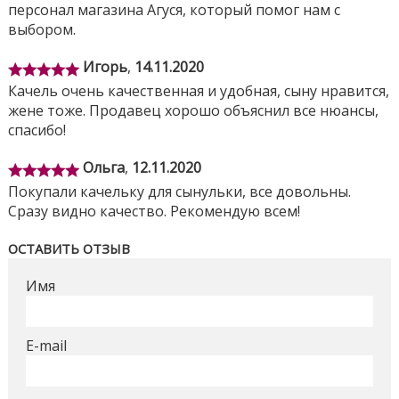
персонал магазина Агуся, который помог нам с
Электронная панель управления и самый
выбором.
современный дизайн
Эффективное скользящее укачивание
Игорь
,
14.11.2020
Регулируемый наклон спинки и надежный
Качель очень качественная и удобная, сыну нравится,
ремень безопасности
жене тоже. Продавец хорошо объяснил все нюансы,
Работает от сети (экономьте на батарейках!)
спасибо!
Для детей от рождения до 1 года (рассчитан на
вес до 11,3 кг).
Ольга
,
12.11.2020
Покупали качельку для сынульки, все довольны.
Сразу видно качество. Рекомендую всем!
Поделиться
ОСТАВИТЬ ОТЗЫВ
Имя
E-mail