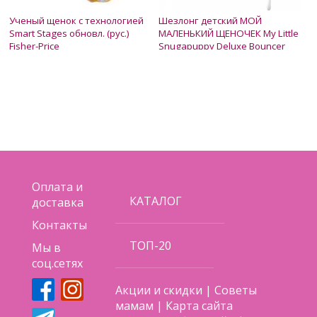
Ученый щенок с технологией
Шезлонг детский МОЙ
Smart Stages обновл. (рус.)
МАЛЕНЬКИЙ ЩЕНОЧЕК My Little
Fisher-Price
Snugapuppy Deluxe Bouncer
Fisher Price
Нет в наличии
Нет в наличии
899 грн.
3 500 грн.
Оплата и
КАТАЛОГ
доставка
Контакты
ТОП-20
Мы в
соц.сетях
Акции и скидки
|
Советы
мамам
|
Карта сайта