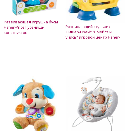
Развивающая игрушка бусы
Развивающий стульчик
Fisher-Price Гусеница-
Фишер-Прайс "Смейся и
конструктор
учись" игровой центр Fisher-
Нет в наличии
Price Laugh & Learn Smart
Нет в наличии
350 грн.
Stages Chair
2 200 грн.
1 950 грн.