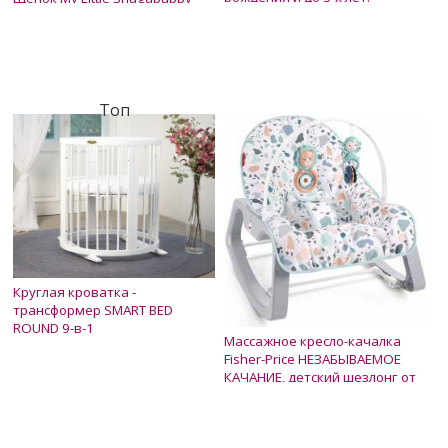
Оригинал США
Нет в наличии
Нет в наличии
2 500 грн.
6 500 грн.
Топ
Круглая кроватка -
трансформер SMART BED
ROUND 9-в-1
Массажное кресло-качалка
Нет в наличии
Fisher-Price НЕЗАБЫВАЕМОЕ
4 900 грн.
КАЧАНИЕ, детский шезлонг от
0 до 18 кг (США)
Нет в наличии
3 300 грн.
2 500 грн.