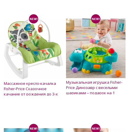
Музыкальная игрушка Fisher-
Массажное кресло-качалка
Price Динозавр с веселыми
Fisher-Price Сказочное
шариками – подарок на 1
качание от рождения до 3-х
годик
лет
Нет в наличии
Нет в наличии
1 500 грн.
2 800 грн.