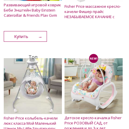
Развивающий игровой коврик
Fisher Price массажное кресло-
Беби Энштейн Baby Einstein
качели Фишер прайс
Caterpillar & Friends Play Gym
НЕЗАБЫВАЕМОЕ КАЧАНИЕ с
лисичкой от 0 до 18 кг
2 200 грн.
Нет в наличии
1 850 грн.
2 500 грн.
Купить
Топ
Детское кресло-качалка Fisher
Fisher-Price колыбель-качели
Price РОЗОВЫЙ САД, от
люкс класса Мой Маленький
рождения и до 3-х лет.
Щенок My Little Snugapuppy