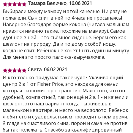
Дополнительный комфорт малышу позволяет
Тамара Величко
,
16.06.2021
создать легко регулируемый наклон спинки и
Выбирали между мамару и этой качелью. Ни разу не
специальная подушечка под головку
пожалели. Сын спит в ней по 4 часа не просыпаясь!
новорожденного.
Наверное благодаря форме кокона (читала малышам
В часы бодрствования малыша будут развлекать 16
нравятся именно такие, похожие на мамару). Самое
прекрасных мелодий и две милые игрушки-
удобное в ней – это съёмное сиденье. Берем его как
зверюшки на игровой дуге.
шезлонг на природу. Да и по дому с собой ношу,
когда не спит. Ребенок не хочет быть один ни минуту.
Нежная расцветка качели идеально впишется в
Для меня это просто палочка-выручалочка.
любой интерьер.
Эти пастельные тона универсальны
- подойдут как мальчику, так и девочке.
Чехол
Света
,
06.02.2021
съемный и его можно легко можно освежить в
И кто только придумал такое чудо? Укачивающий
стиральной машине.
центр 2 в 1 от Fisher Price, это находка для семьи
Преимущества Fisher-Price 2-in-1 Soothe 'n Play Glider –
которая экономит пространство. Мало того, что он
Ocean Sands 2-in-1 Baby Rocker and Glider with Dual Motion
удобный, компактный, так он ещё и 2 в 1 - и качели и
Swaying:
шезлонг, это наш вариант когда ты живёшь в
маленькой квартире, и место на вес золото. Ребенок
Модель 2 в 1 – это одновременно и качели, и
любит его и с удовольствием проводит в нем время.
шезлонг.
Я глядя на счастливого сына, порой и сама не против
Качание и качели и отдельно шезлонга в двух
бы так полежать. Спасибо за квалифицированный
направлениях (фактически это модель 4 в 1)