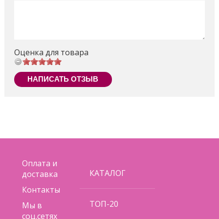
облегчает период колик
Два положения спинки – сидя и лежа
Трехточечный ремень гарантирует
безопасность малыша
Оценка для товара
Вес кресла – 2,5 кг, можно легко переносить с
собой или брать в путешествие, на природу
Фиксирующая подножка делает кресло
НАПИСАТЬ ОТЗЫВ
неподвижным вовремя кормления
Съемный чехол, который можно стирать в
стиральной машине бесконечное количество
раз, и он не потеряет форму и цвет. Качество
США.
Поделиться
Оплата и
КАТАЛОГ
доставка
Контакты
ТОП-20
Мы в
соц.сетях