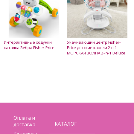
Интерактивные ходунки
Укачивающий центр Fisher-
каталка Зебра Fisher-Price
Price детские качели 2 в 1
МОРСКАЯ ВОЛНА 2-in-1 Deluxe
Soothe 'n Play
Нет в наличии
Нет в наличии
1 300 грн.
6 700 грн.
6 100 грн.
Оплата и
КАТАЛОГ
доставка
Контакты