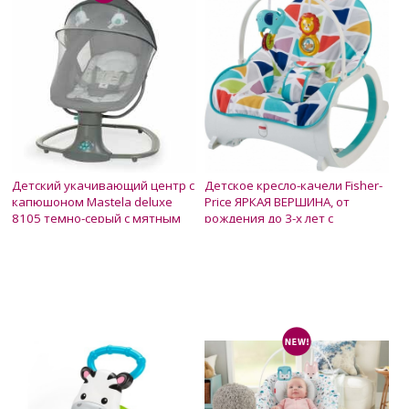
Детский укачивающий центр с
Детское кресло-качели Fisher-
капюшоном Mastela deluxe
Price ЯРКАЯ ВЕРШИНА, от
8105 темно-серый с мятным
рождения до 3-х лет с
массажной вибрацией
Нет в наличии
Нет в наличии
2 200 грн.
2 500 грн.
1 950 грн.