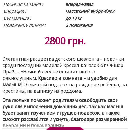
Принцип качания :
вперед-назад
Вибрация :
массажный вибро-блок
Вес малыша :
до 18 кг
Положение спинки
:
2 положения
2800
грн.
Элегантная расцветка детского шезлонга – новинки
среди последних моделей кресел-качалок от Фишер-
Прайс - «Ночной лес» не оставит никого
равнодушным.
Красиво в комнате – и удобно для
малыша!
Отличный подарок на рождение ребенка, на
крестины, на выписку из роддома.
Эта люлька поможет родителям освободить свои
руки для выполнения домашних дел, так как малыш
будет занят изучением игрушек-подвесок, а также
сможет расслабится и уснуть, благодаря размеренной
вибрации и покачиваниям.