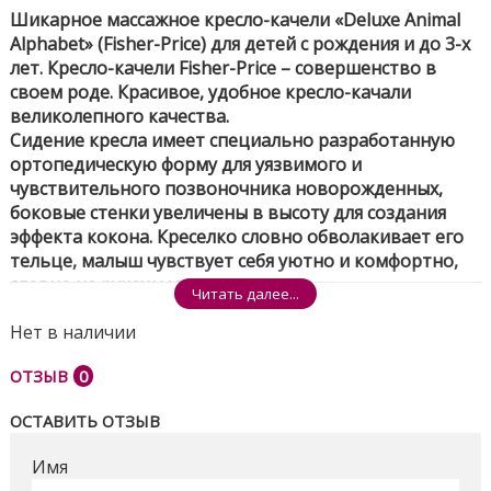
Шикарное массажное кресло-качели «Deluxe Animal
Alphabet» (Fisher-Price) для детей с рождения и до 3-х
лет. Кресло-качели Fisher-Price – совершенство в
своем роде. Красивое, удобное кресло-качали
великолепного качества.
Сидение кресла имеет специально разработанную
ортопедическую форму для уязвимого и
чувствительного позвоночника новорожденных,
боковые стенки увеличены в высоту для создания
эффекта кокона. Креселко словно обволакивает его
тельце, малыш чувствует себя уютно и комфортно,
словно на руках у мамы.
Читать далее...
Стильный дизайн и нежная расцветка подойдет как
Нет в наличии
для мальчика, так и для девочки. Новое углубленное
сиденье дает дополнительную поддержку спинке
ОТЗЫВ
0
малыша и пространство по мере роста ребенка.
Малыш будет в восторге от ярких игрушек на дуге и
ОСТАВИТЬ ОТЗЫВ
приятного текстиля кресла. Режим вибрации и
красивая мелодия успокоят ребенка и сделают
Имя
каждый новый день незабываемым и полным