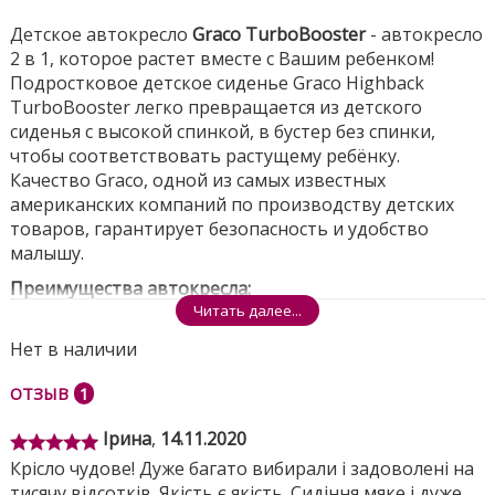
Детское автокресло
Graco TurboBooster
- автокресло
2 в 1, которое растет вместе с Вашим ребенком!
Подростковое детское сиденье Graco Highback
TurboBooster легко превращается из детского
сиденья с высокой спинкой, в бустер без спинки,
чтобы соответствовать растущему ребёнку.
Качество Graco, одной из самых известных
американских компаний по производству детских
товаров, гарантирует безопасность и удобство
малышу.
Преимущества автокресла:
Используется для детей от 4-х до 12-ти лет или весом
Читать далее...
от 14 кг до 45 кг!
Нет в наличии
Регулируются мягкие подлокотники, опора для
головы, боковая защита.
ОТЗЫВ
1
Анатомическая форма кресла. Многослойный
подголовник для комфорта.
Ірина
,
14.11.2020
2 позиции наклона спинки кресла.
Крісло чудове! Дуже багато вибирали і задоволені на
Скрытые держатели стаканов помогут держать
тисячу відсотків. Якість є якість. Сидіння мяке і дуже