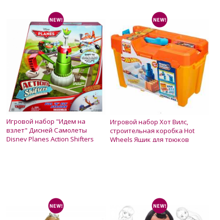
Игровой набор "Идем на
Игровой набор Хот Вилс,
взлет" Дисней Самолеты
строительная коробка Hot
Disney Planes Action Shifters
Wheels Ящик для трюков
Chugs Fill N Fly Playset
GCF91
Нет в наличии
Нет в наличии
450 грн.
750 грн.
650 грн.