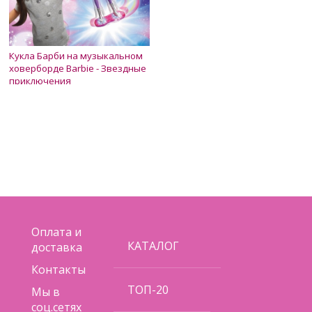
Кукла Барби на музыкальном
ховерборде Barbie - Звездные
приключения
Нет в наличии
650 грн.
450 грн.
Оплата и
КАТАЛОГ
доставка
Контакты
ТОП-20
Мы в
соц.сетях