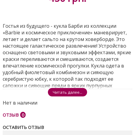
Гостья из будущего - кукла Барби из коллекции
«Barbie и космическое приключение» маневрирует,
летает и делает сальто на крутом ховерборде. Это
настоящее галактическое развлечение! Устройство
оснащено световыми и звуковыми эффектами, яркие
краски переливаются и смешиваются, создается
впечатление космической прогулки. Кукла одета в
удобный фиолетовый комбинезон и сияющую
серебристую юбку, к которой так подходят ее
сапожки и сияющие пряди в ярких пурпурных
волосах. Наличие специального кольца-крепления
Читать далее...
дает возможность вращать куклу на 360 градусов – и
Нет в наличии
Барби парит в невесомости!
Поделиться
• высота куклы: 30 см;
ОТЗЫВ
0
• световые эффекты: голубое, красное и розовое
ОСТАВИТЬ ОТЗЫВ
свечение;