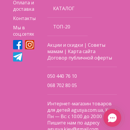
лет
Оплата и
КАТАЛОГ
доставка
Основание стульчика из прочного металла
Контакты
Столик съемный, панель (поднос) съемная
ТОП-20
Мы в
соц.сетях
Ремень безопасности пятиточечный с мягкими
накладками
Акции и скидки
|
Советы
мамам
|
Карта сайта
Корпус сиденья из прочного пластика
Договор публичной оферты
Чехол мягкий и комфортный из эко-кожи
Съемный матрасик-вкладыш для малышей
050 440 76 10
(ткань)
068 702 80 05
Защита от сползания
Небольшая корзина для игрушек, съемная
Интернет-магазин товаров
для детей agusya.com.ua, Киев
Колеса 4 шт. прорезиненные поворотные с
Пн — Вс: с 10:00 до 20:00
фиксацией, диаметр 5 см
Пишите нам по адресу
agusya.kiev@gmail.com