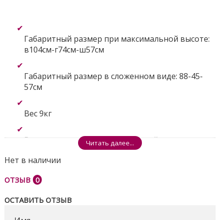
Габаритный размер при максимальной высоте:
в104см-г74см-ш57см
Габаритный размер в сложенном виде: 88-45-
57см
Вес 9кг
Высота регулируется 6 положений; от пола до
Читать далее...
сидения регулируется от 29 до 62см; от пола до
Нет в наличии
столика регулируется от 49 до 82см; высота
стульчика со спинкой - от 71 до 104см
ОТЗЫВ
0
Спинка регулируемая, 3 положения, высота
ОСТАВИТЬ ОТЗЫВ
стульчика со спинкой - от 71 до 104см