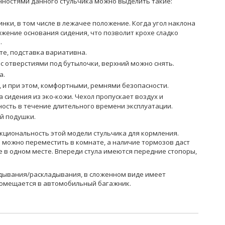
ностями данного стульчика можно выделить такие:
нки, в том числе в лежачее положение. Когда угол наклона
жение основания сидения, что позволит крохе сладко
.
те, подставка вариативна.
с отверстиями под бутылочки, верхний можно снять.
а.
 и при этом, комфортными, ремнями безопасности.
 сидения из эко-кожи. Чехол пропускает воздух и
ость в течение длительного времени эксплуатации.
й подушки.
кциональность этой модели стульчика для кормления.
о можно переместить в комнате, а наличие тормозов даст
 в одном месте. Впереди стула имеются передние стопоры,
ладывания/раскладывания, в сложенном виде имеет
помещается в автомобильный багажник.