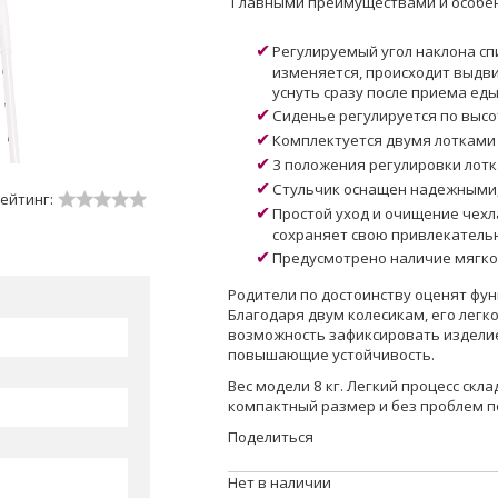
Главными преимуществами и особен
Регулируемый угол наклона спи
изменяется, происходит выдви
уснуть сразу после приема еды
Сиденье регулируется по высо
Комплектуется двумя лотками 
3 положения регулировки лотк
Стульчик оснащен надежными,
ейтинг:
Простой уход и очищение чехла
сохраняет свою привлекательн
Предусмотрено наличие мягко
Родители по достоинству оценят фун
Благодаря двум колесикам, его легк
возможность зафиксировать изделие
повышающие устойчивость.
Вес модели 8 кг. Легкий процесс ск
компактный размер и без проблем 
Поделиться
Нет в наличии