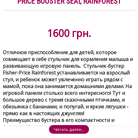
PRICE BOOSTER SEAT, RAINFOREST
1600
грн.
Отличное приспособление для детей, которое
совмещает в себе стульчик для кормления малыша и
развивающую игровую панель. Стульчик-бустер
Fisher-Price Rainforest устанавливается на взрослый
стул, и ребенок может увлеченно играть рядом с
мамой, пока она занимается домашними делами. На
игровой панели столько всего интересного! Тут и
большое дерево с тремя сказочными птичками, и
обезьянка с бананами, и попугай, и яркие лягушки -
прямо как в настоящих джунглях!
Преимущество бустера в его компактности и
легкости. Простая конструкция и возможность
Читать далее...
сложить стульчик позволяют брать его с собой на