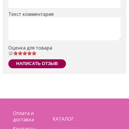
2 мягкие трубки с плотной набивкой и с тканевыми
чехольчиками — Жираф и Пальма;
Текст комментария
3 подвесные игрушки
—
Тигрёнок, Бабочки, птичка Тукан;
подушечка.
Поделиться
Оценка для товара
НАПИСАТЬ ОТЗЫВ
Оплата и
КАТАЛОГ
доставка
Контакты