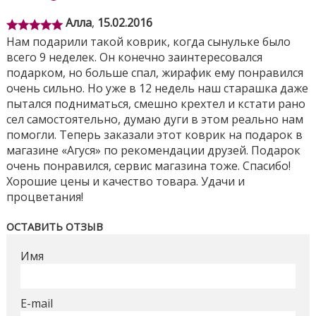
осознавать себя;
Алла
,
15.02.2016
- для малышей, которые имеют достаточный
Нам подарили такой коврик, когда сынульке было
контроль верхней части тела, чтобы сидеть без
всего 9 неделек. Он конечно заинтересовался
посторонней помощи.
В положении сидя - арка
подарком, но больше спал, жирафик ему понравился
отодвигается к краю коврика. Жираф используется
очень сильно. Но уже в 12 недель наш старашка даже
как мягкая игрушка. Жираф и дерево могут быть
пытался подниматься, смешно крехтел и кстати рано
также использованы как дополнительное средство
сел самостоятельно, думаю дуги в этом реально нам
для подвешивания игрушек, которые составят
помогли. Теперь заказали этот коврик на подарок в
компанию красочному тукану.
магазине «Агуся» по рекомендации друзей. Подарок
Fisher-Price Rainforest 1-2-3 Musical Gym – не просто
очень понравился, сервис магазина тоже. Спасибо!
развивающий коврик а целый музыкальный игровой
Хорошие цены и качество товара. Удачи и
центр с идеальными возможностями для
процветания!
стимулирования развития и роста ребенка.
ОСТАВИТЬ ОТЗЫВ
В комплекте:
Имя
яркий зелёный коврик из мягкой синтетической ткани, 2
пластиковые опоры, травмобезопасная зеркальная
поверхность;
E-mail
мягкая дуга с плотной набивкой;