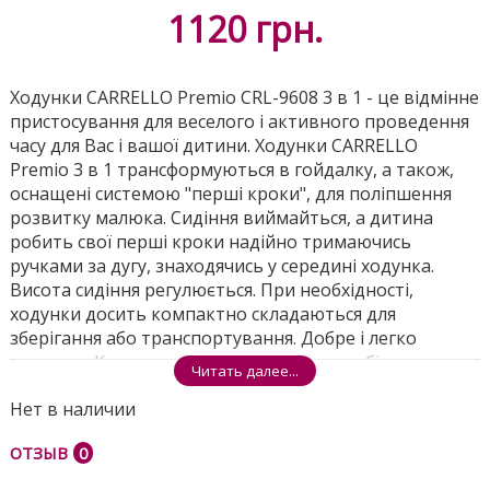
1120
грн.
Ходунки CARRELLO Premio CRL-9608 3 в 1 - це відмінне
пристосування для веселого і активного проведення
часу для Вас і вашої дитини. Ходунки CARRELLO
Premio 3 в 1 трансформуються в гойдалку, а також,
оснащені системою "перші кроки", для поліпшення
розвитку малюка. Сидіння виймайться, а дитина
робить свої перші кроки надійно тримаючись
ручками за дугу, знаходячись у середині ходунка.
Висота сидіння регулюється. При необхідності,
ходунки досить компактно складаються для
зберігання або транспортування. Добре і легко
миються. Колеса оснащені накладками з більш
Читать далее...
м'якого матеріалу, що робить пересування малюка в
Нет в наличии
ходунках менш гучним. Також ходунки оснащені
регулюванням швидкості на задніх колесах. Система
ОТЗЫВ
0
безпеки завжди захистить від ударів ніжками. А
яскрава музична ігрова панель розважить вашу