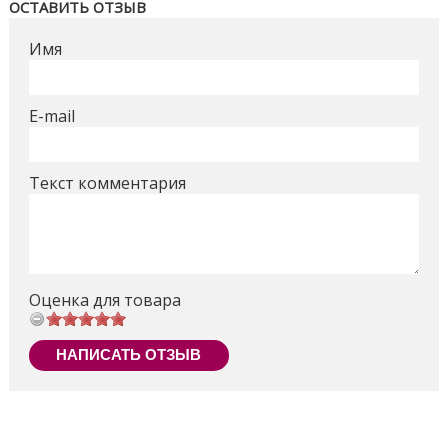
ОСТАВИТЬ ОТЗЫВ
дитину, коли захочеться відпочити від пересувань.
Имя
Розміри ящика - 60*13,5*72см
Поделиться
E-mail
Текст комментария
Оценка для товара
НАПИСАТЬ ОТЗЫВ