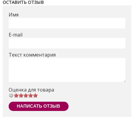
ОСТАВИТЬ ОТЗЫВ
дитину, коли захочеться відпочити від пересувань.
Имя
Розміри ящика - 60*13,5*72см
Поделиться
E-mail
Текст комментария
Оценка для товара
НАПИСАТЬ ОТЗЫВ