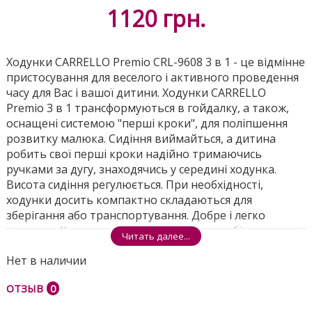
1120
грн.
Ходунки CARRELLO Premio CRL-9608 3 в 1 - це відмінне
пристосування для веселого і активного проведення
часу для Вас і вашої дитини. Ходунки CARRELLO
Premio 3 в 1 трансформуються в гойдалку, а також,
оснащені системою "перші кроки", для поліпшення
розвитку малюка. Сидіння виймайться, а дитина
робить свої перші кроки надійно тримаючись
ручками за дугу, знаходячись у середині ходунка.
Висота сидіння регулюється. При необхідності,
ходунки досить компактно складаються для
зберігання або транспортування. Добре і легко
миються. Колеса оснащені накладками з більш
Читать далее...
м'якого матеріалу, що робить пересування малюка в
Нет в наличии
ходунках менш гучним. Також ходунки оснащені
регулюванням швидкості на задніх колесах. Система
ОТЗЫВ
0
безпеки завжди захистить від ударів ніжками. А
яскрава музична ігрова панель розважить вашу