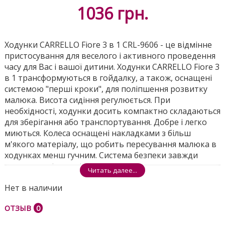
1036
грн.
Ходунки CARRELLO Fiore 3 в 1 CRL-9606 - це відмінне
пристосування для веселого і активного проведення
часу для Вас і вашої дитини. Ходунки CARRELLO Fiore 3
в 1 трансформуються в гойдалку, а також, оснащені
системою "перші кроки", для поліпшення розвитку
малюка. Висота сидіння регулюється. При
необхідності, ходунки досить компактно складаються
для зберігання або транспортування. Добре і легко
миються. Колеса оснащені накладками з більш
м'якого матеріалу, що робить пересування малюка в
ходунках менш гучним. Система безпеки завжди
захистить від ударів ніжками. А яскрава музична
Читать далее...
ігрова панель розважить вашу дитину, коли
Нет в наличии
захочеться відпочити від пересувань.
ОТЗЫВ
0
Розміри ящика - 69*14*64см