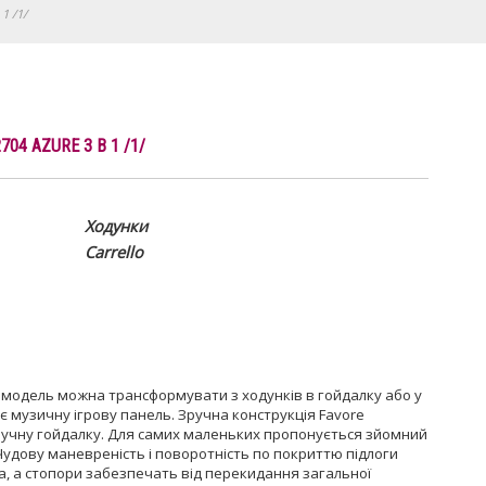
1 /1/
04 AZURE 3 В 1 /1/
Ходунки
Carrello
, модель можна трансформувати з ходунків в гойдалку або у
є музичну ігрову панель. Зручна конструкція Favore
зручну гойдалку. Для самих маленьких пропонується зйомний
 Чудову маневреність і поворотність по покриттю підлоги
, а стопори забезпечать від перекидання загальної