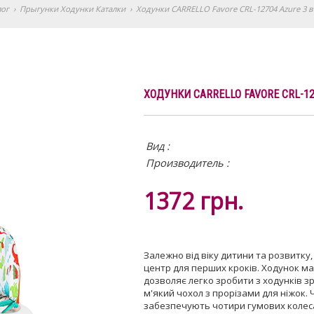
лог
›
Прыгунки Ходунки Каталки
›
Ходунки CARRELLO Favore CRL-12704 Azure 3 в 
ХОДУНКИ CARRELLO FAVORE CRL-127
Вид :
Производитель :
1372
грн.
Залежно від віку дитини та розвитку
центр для перших кроків. Ходунок ма
дозволяє легко зробити з ходунків 
м'який чохол з прорізами для ніжок.
забезпечують чотири гумових колеса