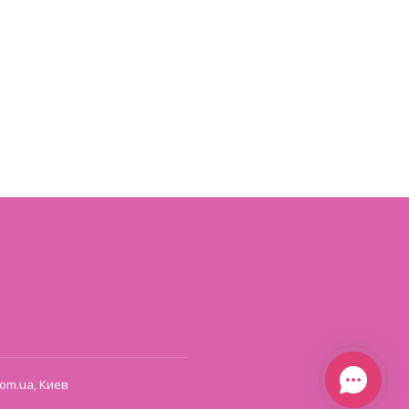
om.ua, Киев