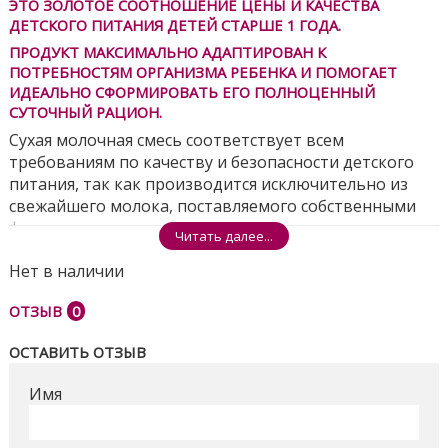
ЭТО ЗОЛОТОЕ СООТНОШЕНИЕ ЦЕНЫ И КАЧЕСТВА
ДЕТСКОГО ПИТАНИЯ ДЕТЕЙ СТАРШЕ 1 ГОДА.
ПРОДУКТ МАКСИМАЛЬНО АДАПТИРОВАН К
ПОТРЕБНОСТЯМ ОРГАНИЗМА РЕБЕНКА И ПОМОГАЕТ
ИДЕАЛЬНО СФОРМИРОВАТЬ ЕГО ПОЛНОЦЕННЫЙ
СУТОЧНЫЙ РАЦИОН.
Сухая молочная смесь соответствует всем
требованиям по качеству и безопасности детского
питания, так как производится исключительно из
свежайшего молока, поставляемого собственными
фермами компании.
Читать далее...
В Фрисо Голд 3 продумано все для комфорта мамы и
Нет в наличии
малыша. Продукт имеет удобную для хранения
упаковку, элементарно готовится - отлично
ОТЗЫВ
0
растворяется в воде. Смесь имеет приятный
ванильный вкус сладкого молочка, которое так
ОСТАВИТЬ ОТЗЫВ
любят все малыши.
Имя
По мере роста ребенка в формуле детского питания