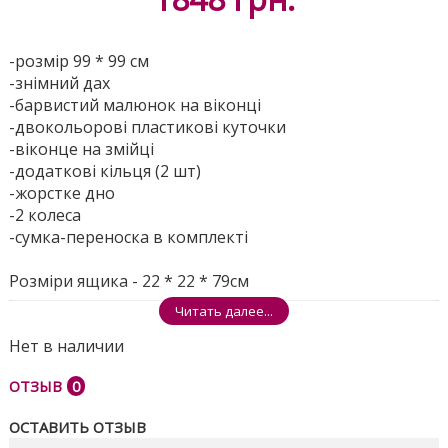
-розмір 99 * 99 см
-знімний дах
-барвистий малюнок на віконці
-двокольорові пластикові куточки
-віконце на змійці
-додаткові кільця (2 шт)
-жорстке дно
-2 колеса
-сумка-переноска в комплекті
Розміри ящика - 22 * 22 * 79см
Поделиться
Читать далее...
Нет в наличии
ОТЗЫВ
0
ОСТАВИТЬ ОТЗЫВ