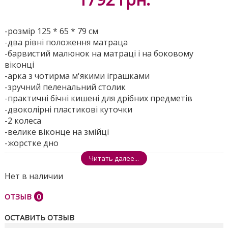
-розмір 125 * 65 * 79 см
-два рівні положення матраца
-барвистий малюнок на матраці і на боковому
віконці
-арка з чотирма м'якими іграшками
-зручний пеленальний столик
-практичні бічні кишені для дрібних предметів
-двоколірні пластикові куточки
-2 колеса
-велике віконце на змійці
-жорстке дно
-сумка-переноска в комплекті
Читать далее...
Нет в наличии
Розміри ящика - 23.5 * 22 * 75см
Поделиться
ОТЗЫВ
0
ОСТАВИТЬ ОТЗЫВ