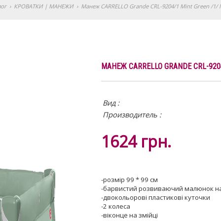
лог
›
КРОВАТКИ | МАНЕЖИ
›
Манеж CARRELLO Grande CRL-9204/1 Mint Green /1/
МАНЕЖ CARRELLO GRANDE CRL-9204
Вид
:
Производитель :
1624
грн.
-розмір 99 * 99 см
-барвистий розвиваючий малюнок на
-двокольорові пластикові куточки
-2 колеса
-віконце на змійці