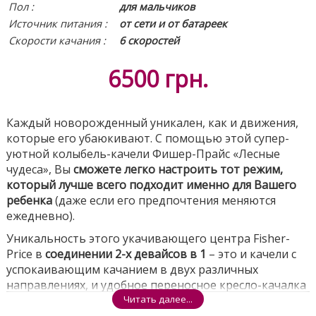
Пол :
для мальчиков
Источник питания
:
от сети и от батареек
Скорости качания :
6 скоростей
6500
грн.
Каждый новорожденный уникален, как и движения,
которые его убаюкивают. С помощью этой супер-
уютной колыбель-качели Фишер-Прайс «Лесные
чудеса», Вы
сможете легко настроить тот режим,
который лучше всего подходит именно для Вашего
ребенка
(даже если его предпочтения меняются
ежедневно).
Уникальность этого укачивающего центра Fisher-
Pricе в
соединении 2-х девайсов в 1
– это и качели с
успокаивающим качанием в двух различных
направлениях, и удобное переносное кресло-качалка
с вибрацией - идеальное место для отдыха и
Читать далее...
расслабления Вашего малыша.