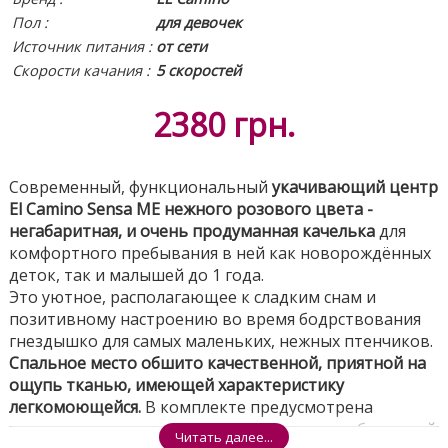
Пол :
для девочек
Источник питания
:
от сети
Скорости качания :
5 скоростей
2380
грн.
Современный, функциональный
укачивающий центр
El Camino Sensa ME нежного розового цвета -
негабаритная, и очень продуманная качелька
для
комфортного пребывания в ней как новорождённых
деток, так и малышей до 1 года.
Это уютное, располагающее к сладким снам и
позитивному настроению во время бодрствования
гнездышко для самых маленьких, нежных птенчиков.
Спальное место обшито качественной, приятной на
ощупь тканью, имеющей характеристику
легкомоющейся.
В комплекте предусмотрена
анатомическая полукруглая подушечка для бережной
Читать далее...