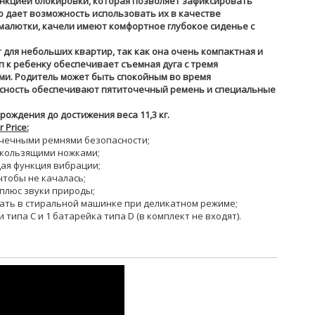
нкцией блокировки, которая позволяет зафиксировать
о дает возможность использовать их в качестве
 малютки, качели имеют комфортное глубокое сиденье с
для небольших квартир, так как она очень компактная и
п к ребенку обеспечивает съемная дуга с тремя
и. Родитель может быть спокойным во время
асность обеспечивают пятиточечный ремень и специальные
ождения до достижения веса 11,3 кг.
 Price:
точечными ремнями безопасности;
скользящими ножками;
щая функция вибрации;
чтобы не качалась;
 плюс звуки природы;
рать в стиральной машинке при деликатном режиме;
типа С и 1 батарейка типа D (в комплект не входят).