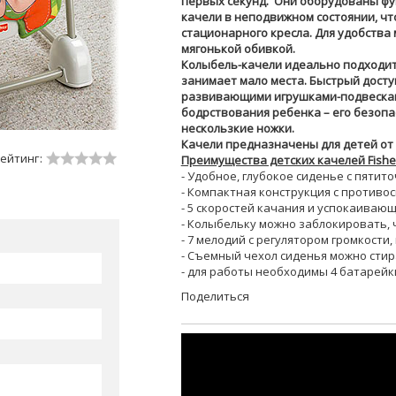
первых секунд. Они оборудованы фу
качели в неподвижном состоянии, чт
стационарного кресла. Для удобства
мягонькой обивкой.
Колыбель-качели идеально подходит 
занимает мало места. Быстрый досту
развивающими игрушками-подвескам
бодрствования ребенка – его безоп
нескользкие ножки.
Качели предназначены для детей от р
ейтинг:
Преимущества детских качелей Fisher
- Удобное, глубокое сиденье с пяти
- Компактная конструкция с противо
- 5 скоростей качания и успокаиваю
- Колыбельку можно заблокировать, 
- 7 мелодий с регулятором громкости,
- Съемный чехол сиденья можно сти
- для работы необходимы 4 батарейки 
Поделиться