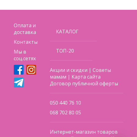
Спинка плавно регулируется ремнем;
USB вход;
Оплата и
КАТАЛОГ
доставка
Bluetooth соединение с мобильным телефоном
для проигрывания мелодий;
Контакты
ТОП-20
Таймер на 15, 30 и 45 мин;
Мы в
соц.сетях
15 встроенных мелодий;
Акции и скидки
|
Советы
Регулятор громкости;
мамам
|
Карта сайта
Договор публичной оферты
5 скоростей качания;
Питание от сети (кабель в комплекте) или от 4-х
050 440 76 10
батареек АА (не входят в комплект).
068 702 80 05
Поделиться
Интернет-магазин товаров