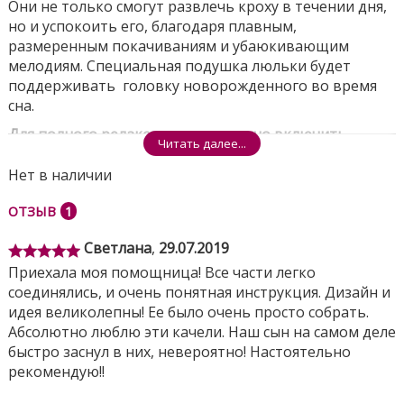
Они не только смогут развлечь кроху в течении дня,
но и успокоить его, благодаря плавным,
размеренным покачиваниям и убаюкивающим
мелодиям. Специальная подушка люльки будет
поддерживать головку новорожденного во время
сна.
Для полного релакса малышу можно включить
Читать далее...
вибрацию (встроены два вибро-режима).
Нет в наличии
Ортопедическая форма полностью пластиковой
(твердой) просторной чаши сиденья качелей
ОТЗЫВ
1
позволяет сохранять правильную осанку и
увеличивает время, в течении которого ребенок
Светлана
,
29.07.2019
может находиться в них. А наличие мягкого
Приехала моя помощница! Все части легко
вкладыша позволяет ребенку чувствовать себя
соединялись, и очень понятная инструкция. Дизайн и
максимально комфортно и уютно.
идея великолепны! Ее было очень просто собрать.
Эти детские электрические качели можно
Абсолютно люблю эти качели. Наш сын на самом деле
использовать для дневного сна младенца.
быстро заснул в них, невероятно! Настоятельно
Используйте их с самого рождения по максимуму и
рекомендую!!
получайте удовольствие от превосходного качества