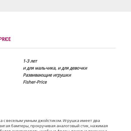
PRICE
1-3 лет
и для мальчика, и для девочки
Развивающие игрушки
Fisher-Price
а с веселым умным джойстиком. Игрушка имеет два
двигая бамперы, прокручивая аналоговый стик, нажимая