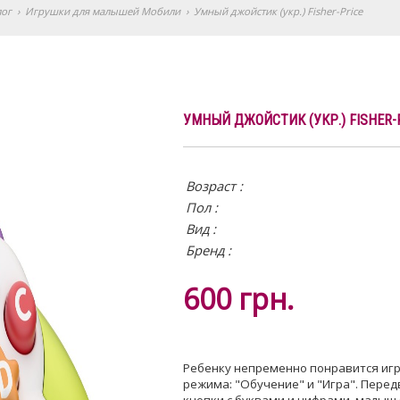
лог
›
Игрушки для малышей Мобили
›
Умный джойстик (укр.) Fisher-Price
УМНЫЙ ДЖОЙСТИК (УКР.) FISHER-
Возраст :
Пол :
Вид
:
Бренд :
600
грн.
Ребенку непременно понравится игр
режима: "Обучение" и "Игра". Пере