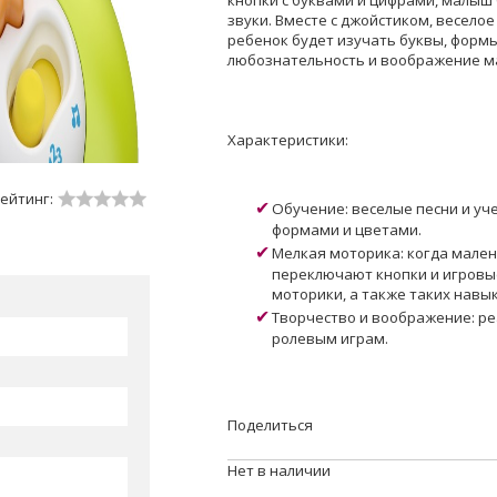
кнопки с буквами и цифрами, малыш
звуки. Вместе с джойстиком, весело
ребенок будет изучать буквы, формы
любознательность и воображение м
Характеристики:
ейтинг:
Обучение: веселые песни и уч
формами и цветами.
Мелкая моторика: когда мале
переключают кнопки и игровые
моторики, а также таких навык
Творчество и воображение: р
ролевым играм.
Поделиться
Нет в наличии