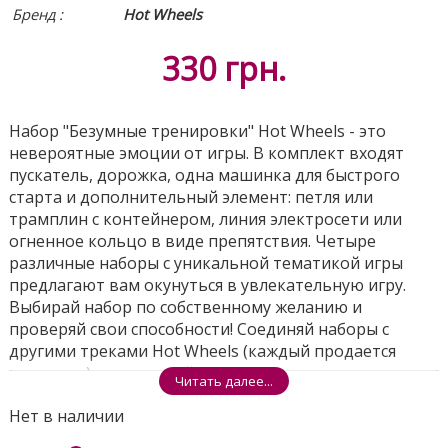
Бренд :
Hot Wheels
330
грн.
Набор "Безумные тренировки" Hot Wheels - это
невероятные эмоции от игры. В комплект входят
пускатель, дорожка, одна машинка для быстрого
старта и дополнительный элемент: петля или
трамплин с контейнером, линия электросети или
огненное кольцо в виде препятствия. Четыре
различные наборы с уникальной тематикой игры
предлагают вам окунуться в увлекательную игру.
Выбирай набор по собственному желанию и
проверяй свои способности! Соединяй наборы с
другими треками Hot Wheels (каждый продается
отдельно) и отправляйся навстречу новым
Читать далее...
бесконечным приключениям!
Нет в наличии
Поделиться