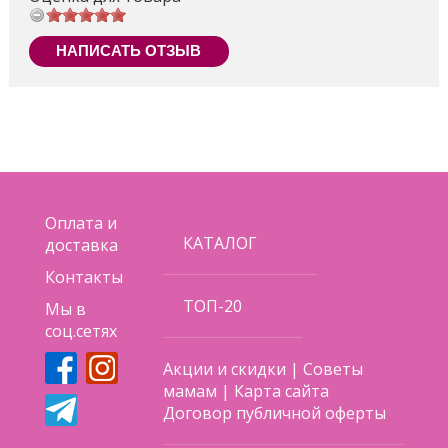
НАПИСАТЬ ОТЗЫВ
Оплата и
КАТАЛОГ
доставка
Контакты
ТОП-20
Мы в
соц.сетях
Акции и скидки
|
Советы
мамам
|
Карта сайта
Договор публичной оферты