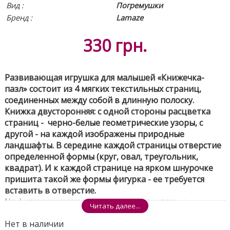
Вид
:
Погремушки
Бренд :
Lamaze
330
грн.
Развивающая игрушка для малышей «Книжечка-
пазл» состоит из 4 мягких текстильных страниц,
соединенных между собой в длинную полоску.
Книжка двусторонняя: с одной стороны расцветка
страниц - черно-белые геометрические узоры, с
другой - на каждой изображены природные
ландшафты. В середине каждой страницы отверстие
определенной формы (круг, овал, треугольник,
квадрат). И к каждой странице на ярком шнурочке
пришита такой же формы фигурка - ее требуется
вставить в отверстие.
На фигурках нарисованы сова, енот, олень и
Читать далее...
медведь. Правильно разместив фигурки, малыш
Нет в наличии
увидит, что енот сидит в норке, сова - на ветке,