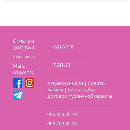
– одна из лидирующих в Америке и Европе среди
производителей развивающих игрушек для детей
возраста до 2-х лет.
- В процессе игры у детей постарше развивается
логика и последовательность действий.
Разнообразие текстур, материалов и форм
стимулирует осязание, развивает тактильные
Оплата и
ощущения и сенсорное восприятие малыша. Также
КАТАЛОГ
доставка
игрушка способствует развитию моторики у детей.
Контакты
Поделиться
ТОП-20
Мы в
соц.сетях
Акции и скидки
|
Советы
мамам
|
Карта сайта
Договор публичной оферты
050 440 76 10
068 702 80 05