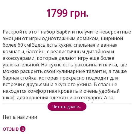
1799
грн.
Раскройте этот набор Барби и получите невероятные
эмоции от игры одноэтажным домиком, шириной
более 60 см! Здесь есть кухня, спальная и ванная
комнаты, бассейн, с реалистичным дизайном и
аксессуарами, которые делают игру еще более
увлекательной. На кухне есть раковина и плита, где
можно раскрыть свои кулинарные таланты, а также
барная стойка, которая прекрасно подходит для
встречи с друзьями и вкусного ужина. В спальне
находятся комфортная кровать и очень удобный
шкаф для хранения одежды и аксессуаров. А за
пределами дома находится зона для бассейна, где
Читать далее...
можно устроить вечеринку с коктейлями, а
Нет в наличии
фонарики, висящие во внутреннем дворике, сделают
встречу с друзьями еще более веселой.
ОТЗЫВ
0