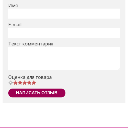
лакомиться аппетитной пластилиновой выпечкой!
Имя
Все материалы и аксессуары исполнены очень
качественно и играть с ними весело, удобно и
безопасно.
E-mail
В комплекте входит 4 баночки с пластилином: белый,
оранжевый, песочный и голубой. В наборе вы
Текст комментария
найдете различные аксессуары - 2 тарелочки, вилка,
дозатор, совочек, корзинка с формами для создания
сладостей. Ребенок сможет «приготовить"
ароматный черничный пирог или же клубничное
пирожное - главное включить фантазию и не
Оценка для товара
ограничивать ее полет.
Поделиться
НАПИСАТЬ ОТЗЫВ