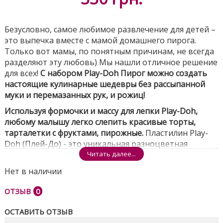
Безусловно, самое любимое развлечение для детей –
это выпечка вместе с мамой домашнего пирога.
Только вот мамы, по понятным причинам, не всегда
разделяют эту любовь) Мы нашли отличное решение
для всех!
С набором Play-Doh Пирог можно создать
настоящие кулинарные шедевры без рассыпанной
муки и перемазанных рук, и рожиц!
Используя формочки и массу для лепки Play-Doh,
любому малышу легко слепить красивые торты,
тарталетки с фруктами, пирожные.
Пластилин Play-
Doh (Плей-До) - это уникальная разноцветная
пластичная масса. Он очень легко разминается в
Читать далее...
руках и не оставляет жирных следов или отпечатков
Нет в наличии
красителей. Его съедобные компоненты (водичка,
круто замешанная с солью, пшеничная мука и ряд
ОТЗЫВ
0
других безопасных веществ) – залог того, что
увлеченному лепкой малышу и домашним животным
ОСТАВИТЬ ОТЗЫВ
ничего не грозит. Ну, а обилие соли не позволит