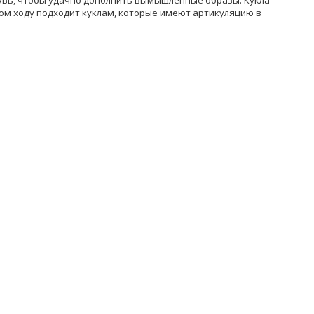
увь, чтобы удачно дополнить вымышленные образы. Кукла
ком ходу подходит куклам, которые имеют артикуляцию в