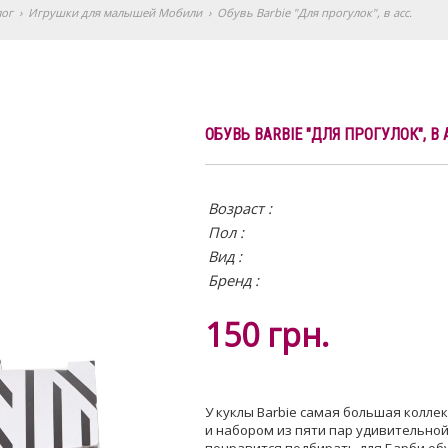
лог
›
Игрушки для малышей Мобили
›
Обувь Barbie "Для прогулок", в асс.
ОБУВЬ BARBIE "ДЛЯ ПРОГУЛОК", В 
Возраст :
Пол :
Вид
:
Бренд :
150
грн.
У куклы Barbie самая большая колле
и набором из пяти пар удивительно