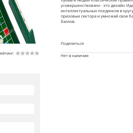
буквы и людей! Классические правил
усовершенствовано - это дизайн. И
интеллектуальных поединков в кругу
призовые сектора и умножай свои б
баллов.
Поделиться
ейтинг:
Нет в наличии