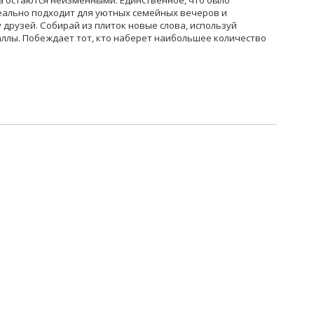
а остаются неизменными. Единственное, что было
деально подходит для уютных семейных вечеров и
 друзей. Собирай из плиток новые слова, используй
аллы. Побеждает тот, кто наберет наибольшее количество