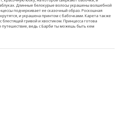
т, красочную юбку, на которой сверкают бабочки, и
каблуках. Длинные белокурые волосы украшены волшебной
нцессы подчеркивает ее сказочный образ. Роскошная
крутятся, и украшена принтом с бабочками. Карета также
 блестящей гривой и хвостиком. Принцесса готова
 путешествие, ведь с Барби ты можешь быть кем