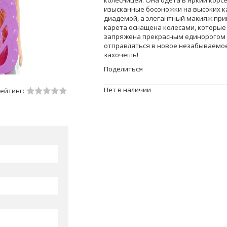
колесницей. Она одета в яркий корсе
изысканные босоножки на высоких 
диадемой, а элегантный макияж при
карета оснащена колесами, которые 
запряжена прекрасным единорогом с
отправляться в новое незабываемое
захочешь!
Поделиться
Нет в наличии
ейтинг: