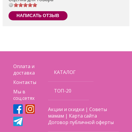
НАПИСАТЬ ОТЗЫВ
Оплата и
КАТАЛОГ
доставка
Контакты
ТОП-20
Мы в
соц.сетях
Акции и скидки
|
Советы
мамам
|
Карта сайта
Договор публичной оферты