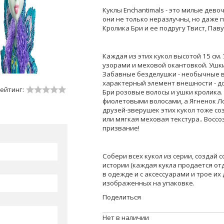
Куклы Enchantimals - это милые дев
они не только неразлучны, но даже п
Кролика Бри и ее подругу Твист, Пав
Каждая из этих кукол высотой 15 см
узорами и меховой окантовкой. Ушк
Забавные безделушки - необычные в
характерный элемент внешности - д
ейтинг:
Бри розовые волосы и ушки кролика.
фиолетовыми волосами, а Ягненок Л
друзей-зверушек этих кукол тоже с
или мягкая меховая текстура.. Воссо
призвание!
Собери всех кукол из серии, создай 
истории (каждая кукла продается отд
в одежде и с аксессуарами и трое их
изображенных на упаковке.
Поделиться
Нет в наличии