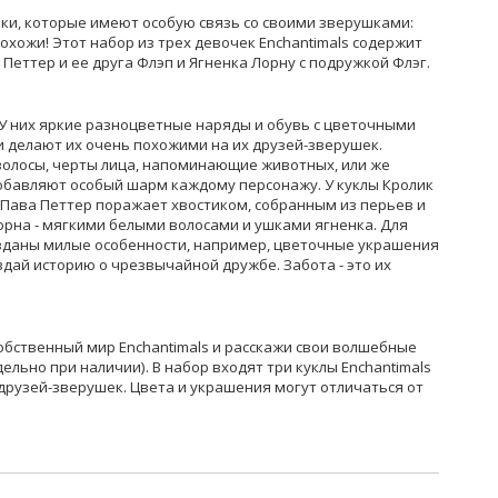
очки, которые имеют особую связь со своими зверушками:
охожи! Этот набор из трех девочек Enchantimals содержит
у Петтер и ее друга Флэп и Ягненка Лорну с подружкой Флэг.
. У них яркие разноцветные наряды и обувь с цветочными
и делают их очень похожими на их друзей-зверушек.
олосы, черты лица, напоминающие животных, или же
обавляют особый шарм каждому персонажу. У куклы Кролик
 Пава Петтер поражает хвостиком, собранным из перьев и
орна - мягкими белыми волосами и ушками ягненка. Для
озданы милые особенности, например, цветочные украшения
здай историю о чрезвычайной дружбе. Забота - это их
собственный мир Enchantimals и расскажи свои волшебные
ельно при наличии). В набор входят три куклы Enchantimals
 друзей-зверушек. Цвета и украшения могут отличаться от