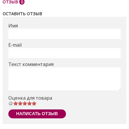
ОТЗЫВ
0
лимузин, косметичку, флакон духов, флакон с
лосьоном, медальон, сумку для покупок, комбинезон,
ОСТАВИТЬ ОТЗЫВ
халат, тапочки, обувь и платье. Цвета и аксессуары
могут отличаться.
Имя
Поделиться
E-mail
Текст комментария
Оценка для товара
НАПИСАТЬ ОТЗЫВ