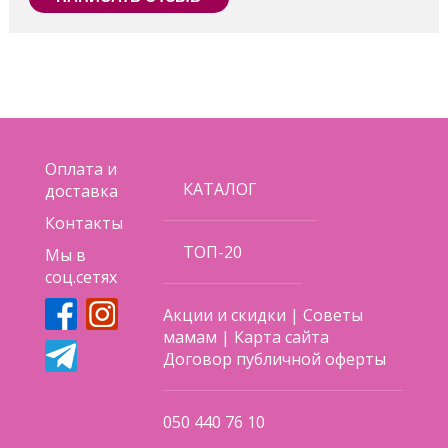
Поделиться
Оплата и
КАТАЛОГ
доставка
Контакты
ТОП-20
Мы в
соц.сетях
Акции и скидки
|
Советы
мамам
|
Карта сайта
Договор публичной оферты
050 440 76 10