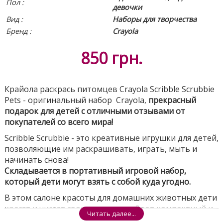
Пол :
девочки
Вид
:
Наборы для творчества
Бренд :
Crayola
850
грн.
Крайола раскрась питомцев Crayola Scribble Scrubbie
Pets - оригинальный набор Crayola,
прекрасный
подарок для детей с отличными отзывами от
покупателей со всего мира!
Scribble Scrubbie - это креативные игрушки для детей,
позволяющие им раскрашивать, играть, мыть и
начинать снова!
Складывается в портативный игровой набор,
который дети могут взять с собой куда угодно.
В этом салоне красоты для домашних животных дети
красят и чистят своих питомцев. Этот компактный и
Читать далее...
портативный салон, можно брать с собой куда бы вы