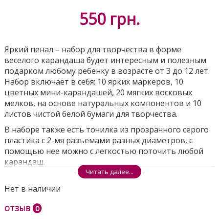
550
грн.
Яркий пенал – набор для творчества в форме
веселого карандаша будет интересным и полезным
подарком любому ребенку в возрасте от 3 до 12 лет.
Набор включает в себя: 10 ярких маркеров, 10
цветных мини-карандашей, 20 мягких восковых
мелков, на основе натуральных компонентов и 10
листов чистой белой бумаги для творчества.
В наборе также есть точилка из прозрачного серого
пластика с 2-мя разъемами разных диаметров, с
помощью нее можно с легкостью поточить любой
карандаш.
Читать далее...
Пенал позволит комфортно хранить содержимое и
брать его с собой на прогулку или в путешествие.
Нет в наличии
Комплектация:
ОТЗЫВ
0