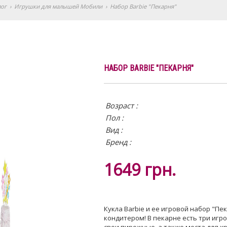
лог
›
Игрушки для малышей Мобили
›
Набор Barbie "Пекарня"
НАБОР BARBIE "ПЕКАРНЯ"
Возраст :
Пол :
Вид
:
Бренд :
1649
грн.
Кукла Barbie и ее игровой набор "П
кондитером! В пекарне есть три игро