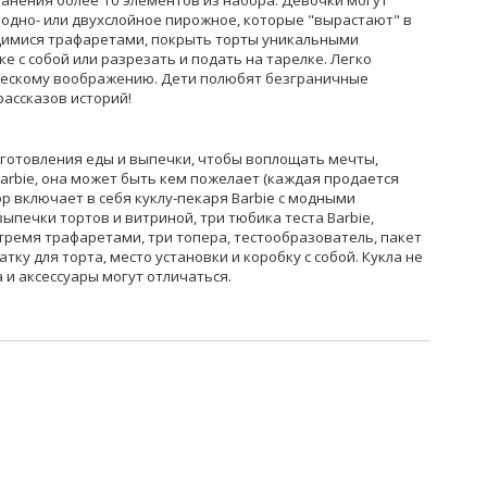
ранения более 10 элементов из набора. Девочки могут
 одно- или двухслойное пирожное, которые "вырастают" в
щимися трафаретами, покрыть торты уникальными
ке с собой или разрезать и подать на тарелке. Легко
ческому воображению. Дети полюбят безграничные
ассказов историй!
иготовления еды и выпечки, чтобы воплощать мечты,
Barbie, она может быть кем пожелает (каждая продается
р включает в себя куклу-пекаря Barbie с модными
выпечки тортов и витриной, три тюбика теста Barbie,
тремя трафаретами, три топера, тестообразователь, пакет
атку для торта, место установки и коробку с собой. Кукла не
 и аксессуары могут отличаться.