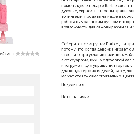
свои пирожные, а также места для х
помочь кукле-пекарю Barbie сделать
духовке, украсить стороны вращаю
топингами, продать на кассе в короб
работать маленьким ручкам и твор
возможности для самовыражения и р
Соберите все игрушки Barbie для пр
потому что, когда девочка играет с 
ейтинг:
отдельно при условии наличия). Набо
аксессуарами, кухню с духовкой для 
инструмент для украшения тортов с 
для кондитерских изделий, кассу, лоп
может стоять самостоятельно. Цвета
Поделиться
Нет в наличии