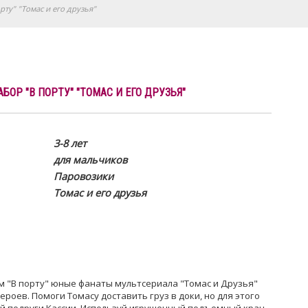
ту" "Томас и его друзья"
ОР "В ПОРТУ" "ТОМАС И ЕГО ДРУЗЬЯ"
3-8 лет
для мальчиков
Паровозики
Томас и его друзья
"В порту" юные фанаты мультсериала "Томас и Друзья"
роев. Помоги Томасу доставить груз в доки, но для этого