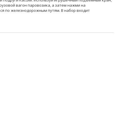
й подруги Кассии. Используй игрушечный подъемный кран,
грузовой вагон паровозика, а затем нажми на
ся по железнодорожным путям. В набор входит