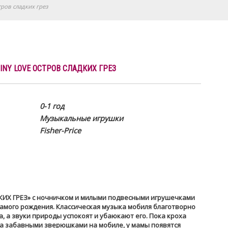
тров сладких грез
INY LOVE ОСТРОВ СЛАДКИХ ГРЕЗ
0-1 год
Музыкальные игрушки
Fisher-Price
ИХ ГРЕЗ» с ночничком и милыми подвесными игрушечками
амого рождения. Классическая музыка мобиля благотворно
, а звуки природы успокоят и убаюкают его. Пока кроха
за забавными зверюшками на мобиле, у мамы появятся