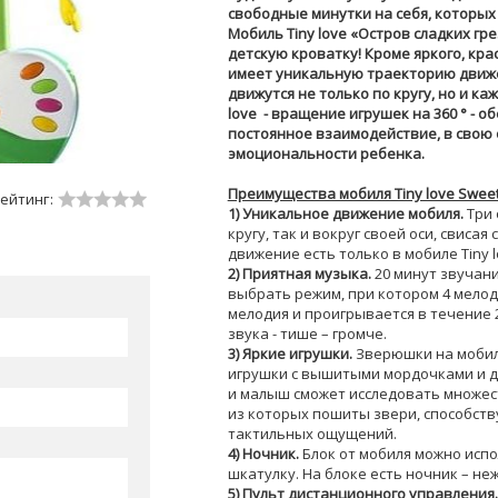
свободные минутки на себя, которых 
Мобиль Tiny love «Остров сладких гр
детскую кроватку! Кроме яркого, кр
имеет уникальную траекторию движ
движутся не только по кругу, но и ка
love - вращение игрушек на 360 ° - 
постоянное взаимодействие, в свою
эмоциональности ребенка.
Преимущества мобиля Tiny love Sweet 
ейтинг:
1) Уникальное движение мобиля.
Три 
кругу, так и вокруг своей оси, свиса
движение есть только в мобиле Tiny l
2) Приятная музыка.
20 минут звучани
выбрать режим, при котором 4 мело
мелодия и проигрывается в течение 2
звука - тише – громче.
3) Яркие игрушки.
Зверюшки на мобиле
игрушки с вышитыми мордочками и д
и малыш сможет исследовать множес
из которых пошиты звери, способст
тактильных ощущений.
4) Ночник.
Блок от мобиля можно испо
шкатулку. На блоке есть ночник – не
5) Пульт дистанционного управления.