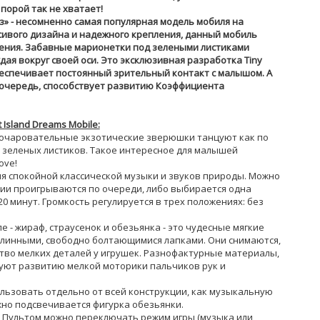
порой так не хватает!
ез» - несомненно самая популярная модель мобиля на
асивого дизайна и надежного крепления, данный мобиль
ения. Забавные марионетки под зелеными листиками
ждая вокруг своей оси. Это эксклюзивная разработка Tiny
обеспечивает постоянный зрительный контакт с малышом. А
 очередь, способствует развитию Коэффициента
Island Dreams Mobile:
очаровательные экзотические зверюшки танцуют как по
я с зеленых листиков. Такое интересное для малышей
ove!
я спокойной классической музыки и звуков природы. Можно
дии проигрываются по очереди, либо выбирается одна
0 минут. Громкость регулируется в трех положениях: без
 - жираф, страусенок и обезьянка - это чудесные мягкие
линными, свободно болтающимися лапками. Они снимаются,
тво мелких деталей у игрушек. Разнофактурные материалы,
вуют развитию мелкой моторики пальчиков рук и
льзовать отдельно от всей конструкции, как музыкальную
жно подсвечивается фигурка обезьянки.
Пультом можно переключать режим игры (музыка или