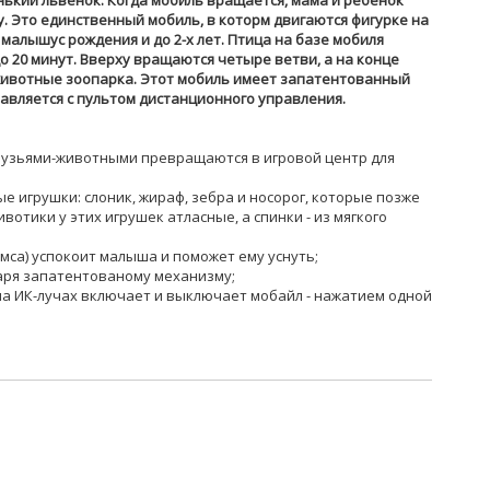
нький львенок. Когда мобиль вращается, мама и ребенок
у. Это единственный мобиль, в которм двигаются фигурке на
 малышус рождения и до 2-х лет. Птица на базе мобиля
о 20 минут. Вверху вращаются четыре ветви, а на конце
ивотные зоопарка. Этот мобиль имеет запатентованный
авляется с пультом дистанционного управления.
рузьями-животными превращаются в игровой центр для
е игрушки: слоник, жираф, зебра и носорог, которые позже
вотики у этих игрушек атласные, а спинки - из мягкого
мса) успокоит малыша и поможет ему уснуть;
даря запатентованому механизму;
на ИК-лучах включает и выключает мобайл - нажатием одной