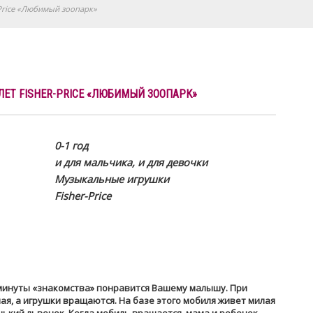
r-Price «Любимый зоопарк»
 ЛЕТ FISHER-PRICE «ЛЮБИМЫЙ ЗООПАРК»
0-1 год
и для мальчика, и для девочки
Музыкальные игрушки
Fisher-Price
минуты «знакомства» понравится Вашему малышу. При
я, а игрушки вращаются. На базе этого мобиля живет милая