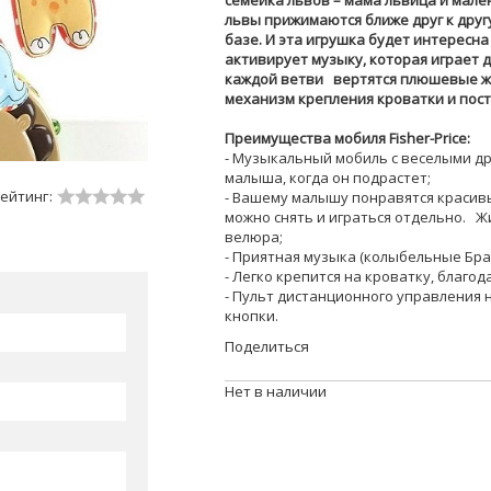
семейка львов – мама львица и мале
львы прижимаются ближе друг к друг
базе. И эта игрушка будет интересна
активирует музыку, которая играет д
каждой ветви вертятся плюшевые ж
механизм крепления кроватки и пост
Преимущества мобиля Fisher-Price:
- Музыкальный мобиль с веселыми д
малыша, когда он подрастет;
ейтинг:
- Вашему малышу понравятся красивы
можно снять и играться отдельно. Жи
велюра;
- Приятная музыка (колыбельные Бра
- Легко крепится на кроватку, благо
- Пульт дистанционного управления 
кнопки.
Поделиться
Нет в наличии