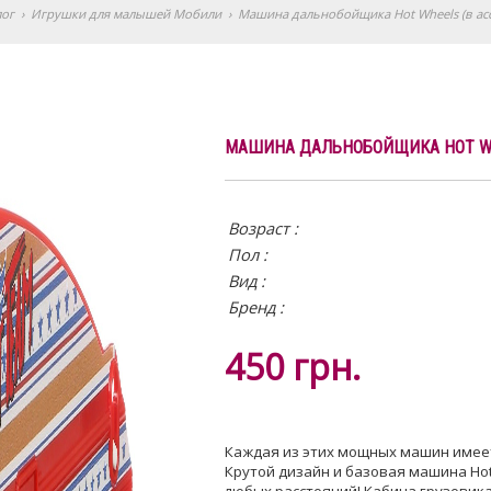
лог
›
Игрушки для малышей Мобили
›
Машина дальнобойщика Hot Wheels (в асс
МАШИНА ДАЛЬНОБОЙЩИКА HOT WHE
Возраст :
Пол :
Вид
:
Бренд :
450
грн.
Каждая из этих мощных машин имеет
Крутой дизайн и базовая машина Hot