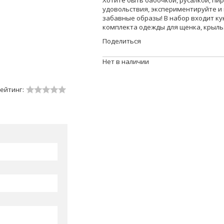
Хотите быть бабочкой, русалкой, пи
удовольствия, экспериментируйте и
забавные образы! В набор входит ку
комплекта одежды для щенка, крылья
Поделиться
Нет в наличии
ейтинг: