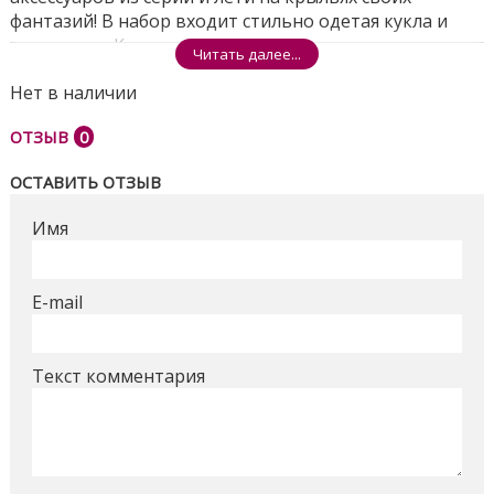
фантазий! В набор входит стильно одетая кукла и
аксессуары. Кукла не может стоять самостоятельно.
Читать далее...
Цвета и аксессуары могут отличаться.
Нет в наличии
Поделиться
ОТЗЫВ
0
ОСТАВИТЬ ОТЗЫВ
Имя
E-mail
Текст комментария