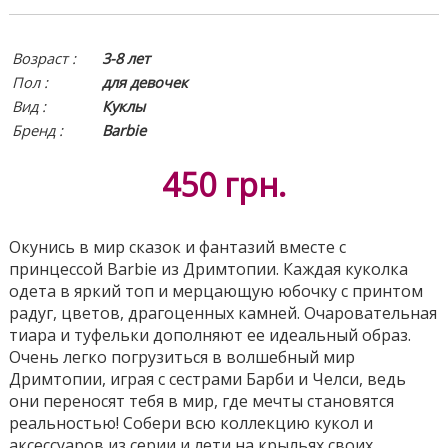
Возраст :
3-8 лет
Пол :
для девочек
Вид
:
Куклы
Бренд :
Barbie
450
грн.
Окунись в мир сказок и фантазий вместе с
принцессой Barbie из Дримтопии. Каждая куколка
одета в яркий топ и мерцающую юбочку c принтом
радуг, цветов, драгоценных камней. Очаровательная
тиара и туфельки дополняют ее идеальный образ.
Очень легко погрузиться в волшебный мир
Дримтопии, играя с сестрами Барби и Челси, ведь
они переносят тебя в мир, где мечты становятся
реальностью! Собери всю коллекцию кукол и
аксессуаров из серии и лети на крыльях своих