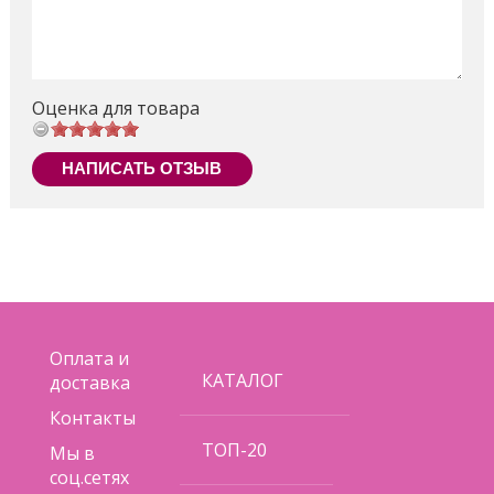
потому что, играя с Barbie, девочка может быть кем
захочет! Набор Barbie "Удивительные кучери"
включает куклу, одетую в модное платье и туфли, а
также различные аксессуары для создания причесок.
Оценка для товара
Поделиться
НАПИСАТЬ ОТЗЫВ
Оплата и
КАТАЛОГ
доставка
Контакты
ТОП-20
Мы в
соц.сетях