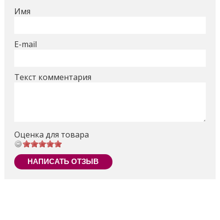
школы:
Имя
- наряд для школьных занятий : разноцветная юбка и
белая футболка с галстуком;
- наряд для школьных вечеринок : нарядное платье
E-mail
розового цвета, украшенное цветами;
- наряд для спортивных занятий : юбка белого цвета
и жакет сиреневого цвета с эмблемой спортивной
Текст комментария
команды.
Возраст: от 4 лет
Высота куклы: 17 см
Производитель: Moose (Австралия)
Оценка для товара
Упаковка: картонно-слюдяной блистер 26х6х29 см
Поделиться
НАПИСАТЬ ОТЗЫВ