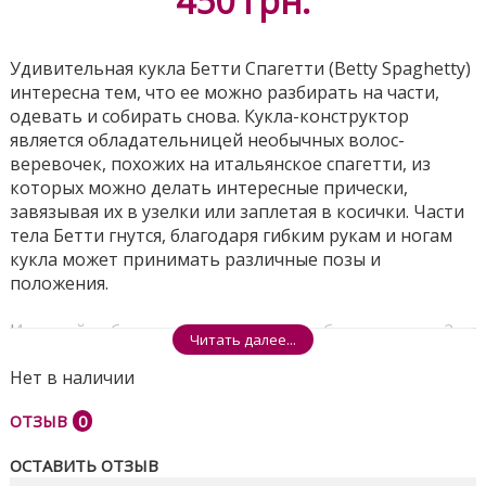
450
грн.
Удивительная кукла Бетти Спагетти (Betty Spaghetty)
интересна тем, что ее можно разбирать на части,
одевать и собирать снова. Кукла-конструктор
является обладательницей необычных волос-
веревочек, похожих на итальянское спагетти, из
которых можно делать интересные прически,
завязывая их в узелки или заплетая в косички. Части
тела Бетти гнутся, благодаря гибким рукам и ногам
кукла может принимать различные позы и
положения.
Игровой набор включает в себя: разборная кукла; 2
Читать далее...
хвоста-шиньона; 2 пары обуви; 3 заколки для волос;
Нет в наличии
12 бусинок; 6 резинок для волос; 3 спиральки для
волос; подставка, позволяющая поставить куклу
ОТЗЫВ
0
вертикально.
ОСТАВИТЬ ОТЗЫВ
У куклы Бэтти есть три комплекта одежды для