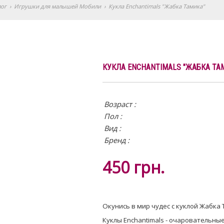
лог
›
Игрушки для малышей Мобили
›
Кукла Enchantimals "Жабка Тамика"
КУКЛА ENCHANTIMALS "ЖАБКА ТА
Возраст :
Пол :
Вид
:
Бренд :
450
грн.
Окунись в мир чудес с куклой Жабка
Куклы Enchantimals - очаровательны