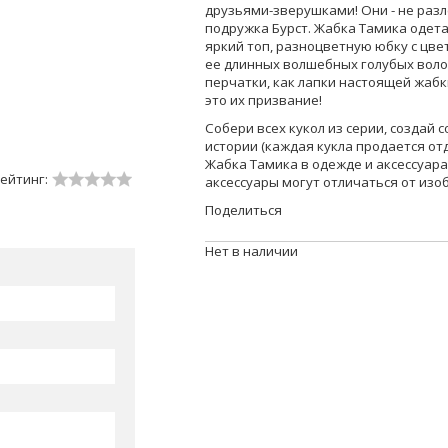
друзьями-зверушками! Они - не разл
подружка Бурст. Жабка Тамика одета
яркий топ, разноцветную юбку с цве
ее длинных волшебных голубых волос
перчатки, как лапки настоящей жабк
это их призвание!
Собери всех кукол из серии, создай 
истории (каждая кукла продается отд
Жабка Тамика в одежде и аксессуара
ейтинг:
аксессуары могут отличаться от из
Поделиться
Нет в наличии