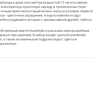
ей вода и даже похожи! Кукла высотой 15 см есть милая
 в интересную красочную одежду в тропическом стиле:
точным принтом (который можно снять) и розовую обувь! В
ах - цветочное украшение. А еще в комплекте идут
и! Воссоздавайте истории о чрезвычайной дружбе. Забота -
собственный мир Enchantimals и расскажи свои волшебные
ельно при наличии). В набор входят кукла Enchantimals
х, а также ее маленькая подружка Бурст. Цвета и
ображенных.