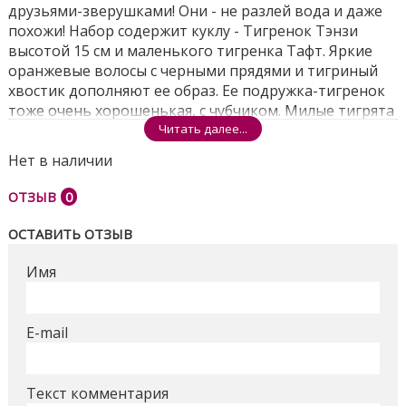
друзьями-зверушками! Они - не разлей вода и даже
похожи! Набор содержит куклу - Тигренок Тэнзи
высотой 15 см и маленького тигренка Тафт. Яркие
оранжевые волосы с черными прядями и тигриный
хвостик дополняют ее образ. Ее подружка-тигренок
тоже очень хорошенькая, с чубчиком. Милые тигрята
всегда готовы играть в прятки в лесу, в этом они
Читать далее...
настоящие профи, ведь они знают каждый уголочек!
Нет в наличии
Воссоздай историю о необыкновенной дружбе.
Забота - это их призвание!
ОТЗЫВ
0
ОСТАВИТЬ ОТЗЫВ
Собери всех персонажей, чтобы создать собственный
мир Enchantimals и придумывать свои
Имя
замечательные истории. Каждый персонаж
продается отдельно при наличии. Набор содержит
куклу Тигренка Тэнзи Enchantimals, одетую в модный
E-mail
наряд и аксессуары, а также ее подругу - тигренка
Тафт. Цвета и украшения могут отличаться от
приведенных на упаковке.
Текст комментария